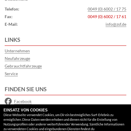
Telefon:
0049 (0) 6002 / 17 75
Fax:
0049 (0) 6002 / 17 61
E-Mail:
info@zsf.de
LINKS
Unternehmen
Neufahrzeuge
Gebrauchtfahrzeuge
Service
FINDEN SIE UNS
Facebook
EINSATZ VON COOKIES
Instagram
Diese Webseite verwendet Cookies, um Dir ein bestmögliches Surf-Erlebnis zu
ermöglichen. Diese Daten werden erhoben und dienen nicht für die Erstellung von
Google Maps
Nutzungsprofilen oder anderer weiterführender Verwendung. Sämtliche Informationen
zu verwendeten Cookies und eingebundenen Diensten findest du